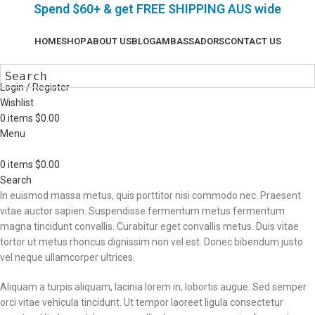
Spend $60+ & g
et FREE SHIPPING AUS wide
HOME
SHOP
ABOUT US
BLOG
AMBASSADORS
CONTACT US
Login / Register
Wishlist
0
items
$
0.00
Menu
0
items
$
0.00
Search
In euismod massa metus, quis porttitor nisi commodo nec. Praesent
vitae auctor sapien. Suspendisse fermentum metus fermentum
magna tincidunt convallis. Curabitur eget convallis metus. Duis vitae
tortor ut metus rhoncus dignissim non vel est. Donec bibendum justo
vel neque ullamcorper ultrices.
Aliquam a turpis aliquam, lacinia lorem in, lobortis augue. Sed semper
orci vitae vehicula tincidunt. Ut tempor laoreet ligula consectetur