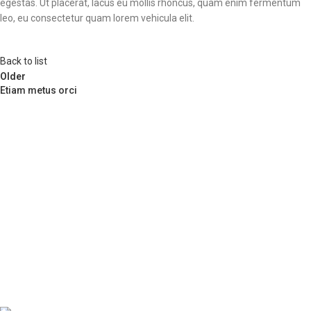
egestas. Ut placerat, lacus eu mollis rhoncus, quam enim fermentum
leo, eu consectetur quam lorem vehicula elit.
Back to list
Older
Etiam metus orci
Vesica 2025. All Rights Reserved.